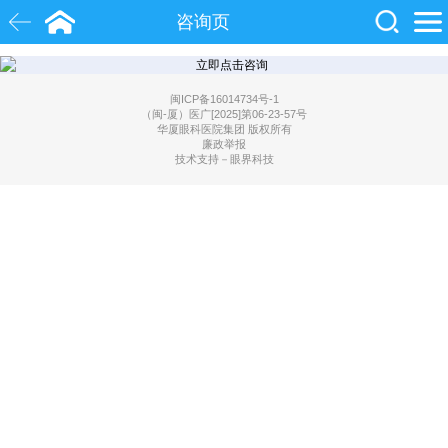
咨询页
白内障
近视
飞秒激光
闽ICP备16014734号-1
（闽-厦）医广[2025]第06-23-57号
华厦眼科医院集团 版权所有
院士
眼底病
糖尿病
廉政举报
技术支持－眼界科技