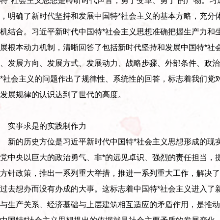
特*社会主义思想是聆听时代声音，勇于变革、勇于 的产物。习
，明确了新时代坚持和发展中国特*社会主义的基本方略，充分
机结合。习近平新时代中国特*社会主义思想准确把握生产力和
展根本动力机制，清晰回答了包括新时代坚持和发展中国特*社
、发展方向、发展方式、发展动力、战略步骤、外部条件、政治
*社会主义的问题作出了规律性、系统性的回答，标志着我们党
发展规律的认识达到了世代的高度。
实事求是的实践制作力
新的历史方位是习近平新时代中国特*社会主义思想形成的现实
党中央以巨大的政治勇气、非*的远见卓识、强烈的责任担当，
大方针政策，推出一系列重大举措，推进一系列重大工作，解决了
过去想办而没有办成的大事。这标志着中国特*社会主义进入了
与生产关系、经济基础与上层建筑相互适应的矛盾作用，是推动