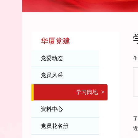
华厦党建
党委动态
作
党员风采
学习园地
>
资料中心
了
党员花名册
近