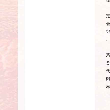
理
定
会
纪
。
系
贫
代
思