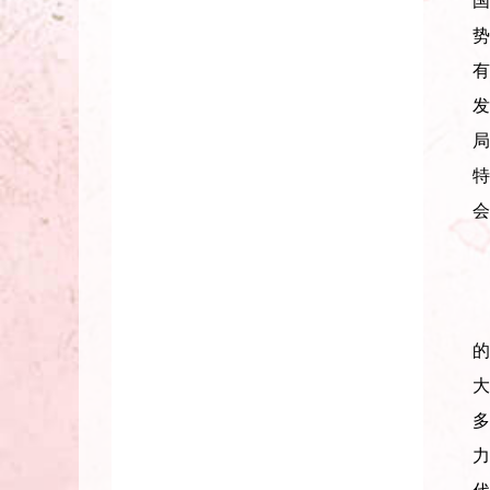
国
势
有
发
局
特
会
的
多
力