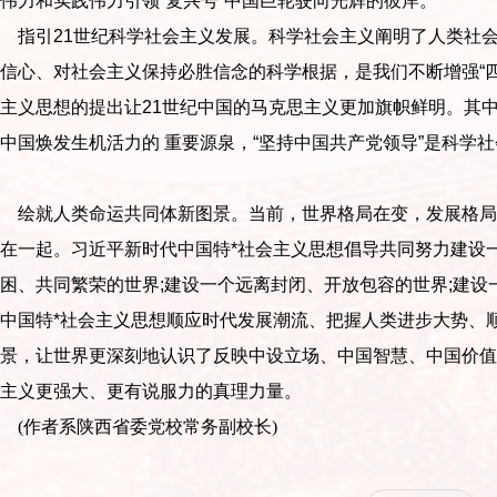
伟力和实践伟力引领“复兴号”中国巨轮驶向光辉的彼岸。
指引21世纪科学社会主义发展。科学社会主义阐明了人类社会
信心、对社会主义保持必胜信念的科学根据，是我们不断增强“四
主义思想的提出让21世纪中国的马克思主义更加旗帜鲜明。其中
中国焕发生机活力的 重要源泉，“坚持中国共产党领导”是科学
绘就人类命运共同体新图景。当前，世界格局在变，发展格局
在一起。习近平新时代中国特*社会主义思想倡导共同努力建设
困、共同繁荣的世界;建设一个远离封闭、开放包容的世界;建
中国特*社会主义思想顺应时代发展潮流、把握人类进步大势、
图景，让世界更深刻地认识了反映中设立场、中国智慧、中国价值
主义更强大、更有说服力的真理力量。
(作者系陕西省委党校常务副校长)