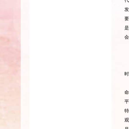
代
发
要
会
时
继
命
平
特
观