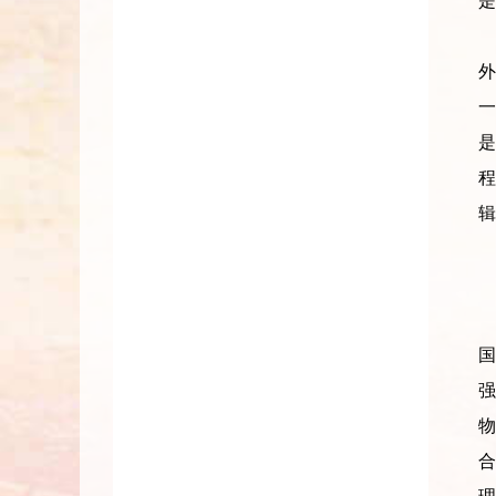
是
一
程
辑
强
合