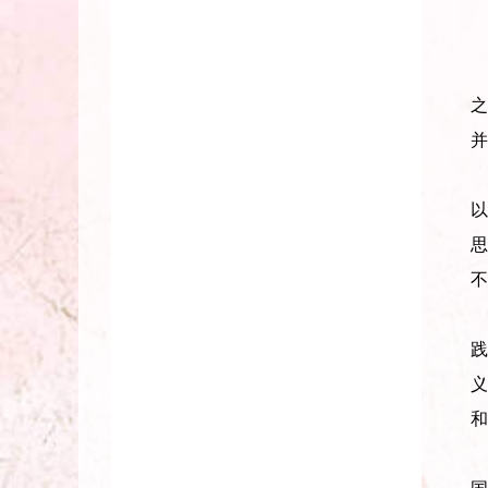
马
并
以
不
践
义
和