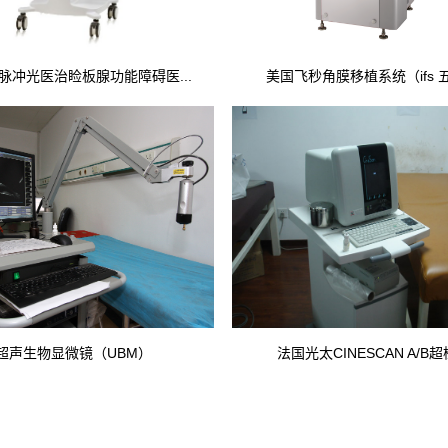
强脉冲光医治睑板腺功能障碍医...
美国飞秒角膜移植系统（ifs 
超声生物显微镜（UBM）
法国光太CINESCAN A/B超检