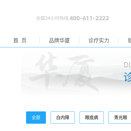
首 页
品牌华厦
诊疗实力
全部
白内障
眼底病
青光眼