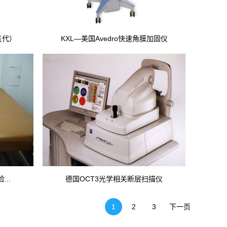
五代）
KXL—美国Avedro快速角膜加固仪
...
德国OCT3光学相关断层扫描仪
1
2
3
下一页