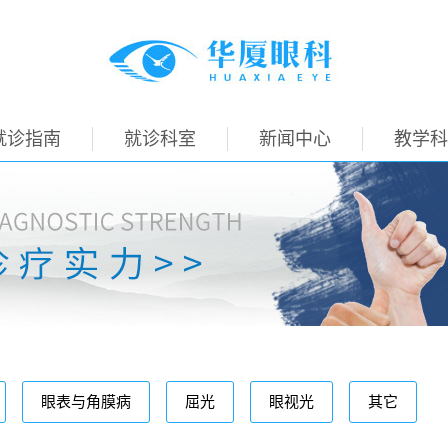
就诊指南
就诊科室
新闻中心
教学科
眼表与角膜病
屈光
眼视光
其它