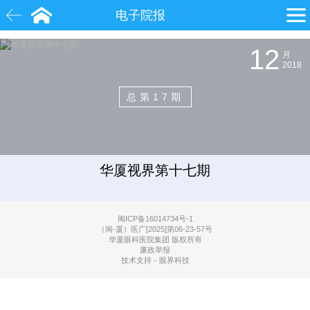
电子院报
12
月
白内障
近视
飞秒激光
2018
院士
眼底病
糖尿病
总第17期
华厦视界第十七期
闽ICP备16014734号-1
（闽-厦）医广[2025]第06-23-57号
华厦眼科医院集团 版权所有
廉政举报
技术支持－眼界科技