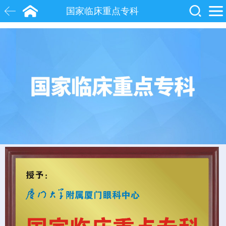
国家临床重点专科
白内障
近视
飞秒激光
院士
眼底病
糖尿病