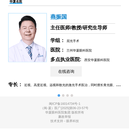
华厦名医
燕振国
主任医师/教授/研究生导师
学组：
屈光手术
医院：
兰州华厦眼科医院
多点执业医院: 
西安华厦眼科医院
在线咨询
专
伤性
专长：
近视、高度近视、远视和散光的激光手术医治，同时擅长青光眼、眼
丰富
外伤、玻璃体视网膜疾病的诊治和手术
闽ICP备16014734号-1
（闽-厦）医广[2025]第06-23-57号
华厦眼科医院集团 版权所有
廉政举报
技术支持－眼界科技