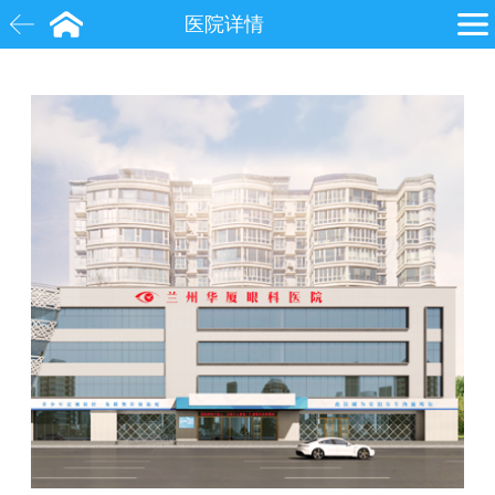
医院详情
白内障
近视
飞秒激光
院士
眼底病
糖尿病