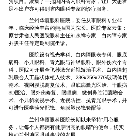
资项目。聚集了一批国内省内眼科专家，让广大患者
足不出户亦可得到省内眼科专家的诊疗服务。
兰州华厦眼科医院，委任从事眼科专业40
年，临床经验丰富的燕振国为院长。医院专家云集：
原甘肃省人民医院眼科主任刘永祥专家，白内障专家
乔骏主任等定期到院坐诊。
医院设有视光学科、白内障眼表专科、眼底
病科、小儿眼科、青光眼与神经眼科、眼外伤六个专
科，医院可开展全飞秒激光近视矫治手术、白内障超
乳联合人工晶状体植入技术、23G/25G/27G玻璃体切
割术、视网膜脱离复位术、眼底病激光医治、干眼病
3D医治、眼外伤修复、眼眶病、微创鼻腔泪囊吻合
术、小儿斜弱视手术、近视防控、抗青光眼手术，并
可进行医学验光配镜、角膜塑形镜验配等。
兰州华厦眼科医院长期以来坚持“用心服
务，让每个人都拥有健康明亮的眼睛”的使命，切实
推动兰州地区眼科事业的发展。