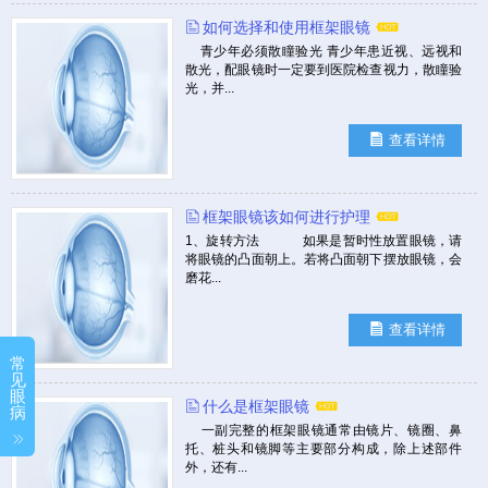
如何选择和使用框架眼镜
青少年必须散瞳验光 青少年患近视、远视和
散光，配眼镜时一定要到医院检查视力，散瞳验
光，并...
查看详情
框架眼镜该如何进行护理
1、旋转方法 如果是暂时性放置眼镜，请
将眼镜的凸面朝上。若将凸面朝下摆放眼镜，会
磨花...
查看详情
常
见
眼
什么是框架眼镜
病
一副完整的框架眼镜通常由镜片、镜圈、鼻
托、桩头和镜脚等主要部分构成，除上述部件
外，还有...