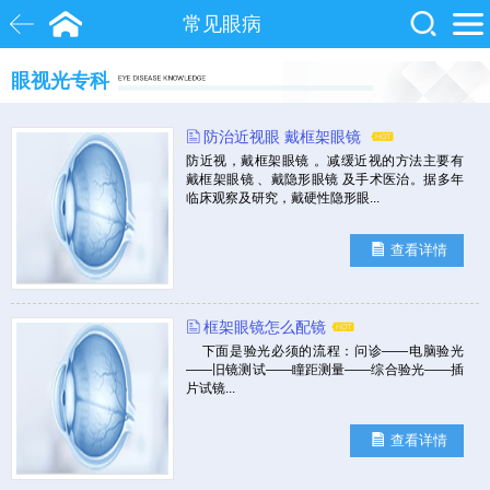
常见眼病
眼视光专科
白内障
近视
飞秒激光
防治近视眼 戴框架眼镜
院士
眼底病
糖尿病
防近视，戴框架眼镜 。减缓近视的方法主要有
戴框架眼镜 、戴隐形眼镜 及手术医治。据多年
临床观察及研究，戴硬性隐形眼...
查看详情
框架眼镜怎么配镜
下面是验光必须的流程：问诊——电脑验光
——旧镜测试——瞳距测量——综合验光——插
片试镜...
查看详情