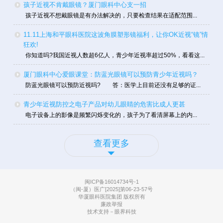
孩子近视不肯戴眼镜？厦门眼科中心支一招
孩子近视不想戴眼镜是有办法解决的，只要检查结果在适配范围...
11.11上海和平眼科医院这波角膜塑形镜福利，让你OK近视“镜”情
狂欢!
你知道吗?我国近视人数超6亿人，青少年近视率超过50%，看看这...
厦门眼科中心爱眼课堂：防蓝光眼镜可以预防青少年近视吗？
防蓝光眼镜可以预防近视吗? 答：医学上目前还没有足够的证...
青少年近视防控之电子产品对幼儿眼睛的危害比成人更甚
电子设备上的影像是频繁闪烁变化的，孩子为了看清屏幕上的内...
查看更多
闽ICP备16014734号-1
（闽-厦）医广[2025]第06-23-57号
华厦眼科医院集团 版权所有
廉政举报
技术支持－眼界科技