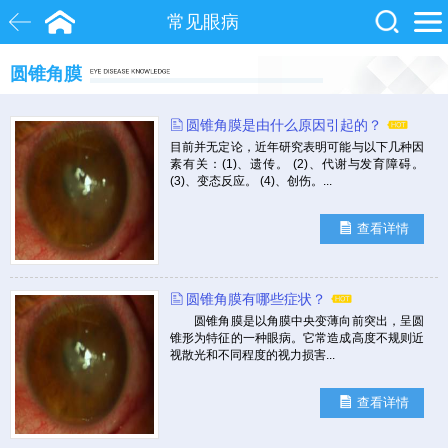
常见眼病
圆锥角膜
白内障
近视
飞秒激光
圆锥角膜是由什么原因引起的？
院士
眼底病
糖尿病
目前并无定论，近年研究表明可能与以下几种因
素有关：(1)、遗传。 (2)、代谢与发育障碍。
(3)、变态反应。 (4)、创伤。...
查看详情
圆锥角膜有哪些症状？
圆锥角膜是以角膜中央变薄向前突出，呈圆
锥形为特征的一种眼病。它常造成高度不规则近
视散光和不同程度的视力损害...
查看详情