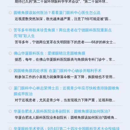
期待已久的“第二十届环球眼科学学术会议”、“第二十届环球...
圆锥角膜该如何医治？看看厦门眼科中心医生怎么说
近视度数突然加深，散光越来越严重，注意了!!你可能是被“圆...
苦等多年终盼来珍贵角膜！两位患者在宁德眼科医院重新点
亮“睛”彩人生
苦等多年，宁德两位笼罩在失明阴影下的患者——68岁的林女士...
佛山华厦眼科医生：爱揉眼睛注意圆锥角膜
据悉，每年，在佛山华厦眼科医院眼表与角膜病专科门诊中，常...
因圆锥角膜四处求医 在厦门眼科中心确诊并顺利手术
刚参加工作的小袁视力就像降落伞般一直下降，换眼镜也不管用...
厦门眼科中心林志荣博士后：近视青少年应尽快检查排除圆锥角
膜或早医治
对于近视患者，尤其是青少年，当发现视力下降严重，近视和散...
华厦合肥名人眼科医院业务副院长：圆锥角膜该如何医治?
华厦合肥名人眼科医院业务副院长：圆锥角膜该如何医治?圆锥角...
华厦眼科学术资讯：9月4日第二十四次全国眼科学术大会投稿须