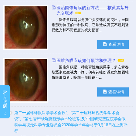
医治圆锥角膜的新方法——核黄素紫外
光交联术
圆锥角膜是以角膜中央变薄向前突出，呈圆
锥形为特征的一种眼病。它常造成高度不规则近
视散光和不同程度的视力损害...
查看详情
圆锥角膜应该如何预防和护理？
圆锥角膜是一种发育性角膜异常，多在青春
期逐渐发生视力下降，偶有钝挫伤诱发急性圆锥
角膜形成者，晚期一般眼镜不...
查看详情
常
见
眼
病
第二十届环球眼科学学术会议”、“第二十届环球视光学学术会
议”、“第七届环球角膜塑形学术论坛”以及“中国研究型医院学会眼
科学与视觉科学专业委员会2020年学术年会将于9月18日在上海举
行