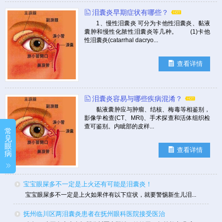
泪囊炎早期症状有哪些？
1、慢性泪囊炎 可分为卡他性泪囊炎、黏液
囊肿和慢性化脓性泪囊炎等几种。 (1)卡他
性泪囊炎(catarrhal dacryo...
查看详情
泪囊炎容易与哪些疾病混淆？
黏液囊肿应与肿瘤、结核、梅毒等相鉴别，
影像学检查(CT、MRI)、手术探查和活体组织检
查可鉴别。内眦部的皮样...
常
见
眼
查看详情
病
宝宝眼屎多不一定是上火还有可能是泪囊炎！
宝宝眼屎多不一定是上火如果伴有以下症状，就要警惕新生儿泪...
抚州临川区两泪囊炎患者在抚州眼科医院接受医治