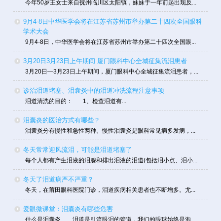
今年50岁王女士来自抚州临川区太阳镇，妹妹于一年前起出现反...
9月4-8日中华医学会将在江苏省苏州市举办第二十四次全国眼科
学术大会
9月4-8日，中华医学会将在江苏省苏州市举办第二十四次全国眼...
3月20日3月23日上午期间 厦门眼科中心全城征集流泪患者
3月20日—3月23日上午期间，厦门眼科中心全城征集流泪患者，...
诊治泪道堵塞、泪囊炎中的泪道冲洗流程注意事项
泪道清洗的目的： 1、检查泪道有...
泪囊炎的医治方式有哪些？
泪囊炎分有慢性和急性两种。慢性泪囊炎是眼科常见病多发病，...
冬天常常迎风流泪，可能是泪道堵塞了
每个人都有产生泪液的泪腺和排出泪液的泪道(包括泪小点、泪小...
冬天了泪道病严不严重？
冬天，在莆田眼科医院门诊，泪道疾病相关患者也不断增多。尤...
爱眼微课堂：泪囊炎有哪些危害
什么是泪囊炎 泪道是引流眼泪的管道，我们的眼球始终是泡...