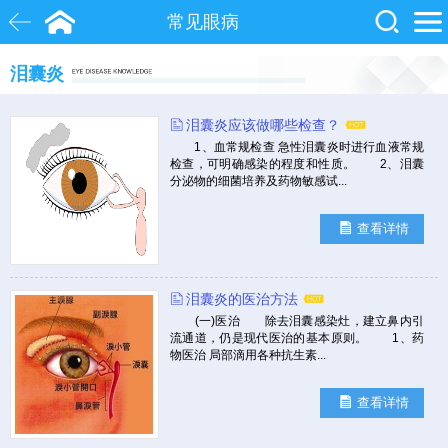
常见眼病
泪囊炎
白内障
近视
飞秒激光
泪囊炎应该做哪些检查？
院士
眼底病
糖尿病
1、血常规检查 急性泪囊炎时进行血液常规
检查，可明确感染的程度和性质。 2、泪囊
分泌物的细菌培养及药物敏感试...
查看详情
泪囊炎的医治方法
(一)医治 除去泪囊感染灶，建立鼻内引
流通道，仍是现代医治的基本原则。 1、药
物医治 局部滴用各种抗生素...
查看详情