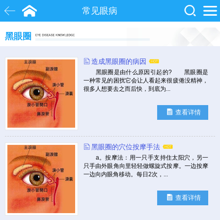
常见眼病
黑眼圈
白内障
近视
飞秒激光
造成黑眼圈的病因
院士
眼底病
糖尿病
黑眼圈是由什么原因引起的? 黑眼圈是
一种常见的困扰它会让人看起来很疲倦没精神，
很多人想要去之而后快，到底为...
查看详情
黑眼圈的穴位按摩手法
a。按摩法：用一只手支持住太阳穴，另一
只手由外眼角向里轻轻做螺旋式按摩。一边按摩
一边向内眼角移动。每日2次，...
查看详情