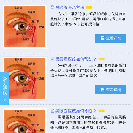
黑眼圈医治方法
方法1：准备冷水、鲜奶和纸巾，先将冷水
及鲜奶以1：1的比 混合，再用纸巾沾湿，贴在
眼睛的下半部15 ，就可以消*恼...
查看详情
黑眼圈应该如何预防？
(一)眯眼运动： 上下眼睑要有意识做闭
合运动，每日坚持在100次以上，使眼睑肌有收
缩与放松的感觉，其目的是 和...
常
见
眼
查看详情
病
黑眼圈应该如何诊断？
黑眼圈其实分两种颜色，一种是青色黑眼
圈，这是因为微血管的静脉血液滞留;另一种是
茶色黑眼圈，因黑色素生成与代谢...