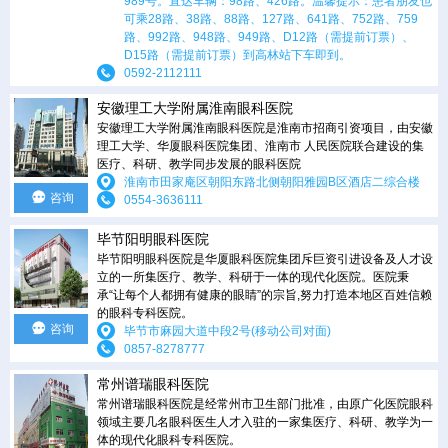
989号。直达车辆：98路、426路。温馨提示：患者朋友也
可乘28路、38路、88路、127路、641路、752路、759
路、992路、948路、949路、D12路（需提前订票）、
D15路（需提前订票）到高林站下车即到。
0592-2112111
安徽理工大学附属淮南眼科医院
安徽理工大学附属淮南眼科医院是淮南市招商引资项目，由安徽
理工大学、华厦眼科医院集团、淮南市 人民医院联合建设的集
医疗、科研、教学同步发展的眼科医院
淮南市田家庵区朝阳东路北侧朝阳雅园B区酒店二综合楼
咨询
0554-3636111
毕节阳明眼科医院
毕节阳明眼科医院是华厦眼科医院集团斥巨资引进设备及人才设
立的一所集医疗、教学、科研于一体的现代化医院。医院秉
承“让每个人都拥有健康的眼睛”的宗旨,努力打造本地区百姓信赖
的眼科专科医院。
咨询
毕节市麻园大道中段2号(移动公司对面)
0857-8278777
常州谱瑞眼科医院
常州谱瑞眼科医院是经常州市卫生部门批准，由原广化医院眼科
领域主要几名眼科医生人才入驻的一家集医疗、科研、教学为一
体的现代化眼科专科医院。