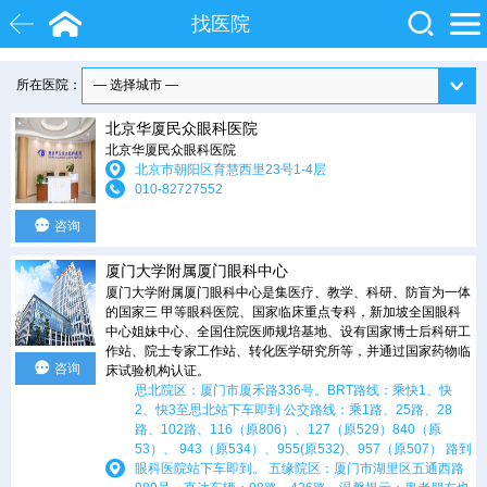
找医院
所在医院：
白内障
近视
飞秒激光
北京华厦民众眼科医院
院士
眼底病
糖尿病
北京华厦民众眼科医院
北京市朝阳区育慧西里23号1-4层
010-82727552
咨询
厦门大学附属厦门眼科中心
厦门大学附属厦门眼科中心是集医疗、教学、科研、防盲为一体
的国家三 甲等眼科医院、国家临床重点专科，新加坡全国眼科
中心姐妹中心、全国住院医师规培基地、设有国家博士后科研工
作站、院士专家工作站、转化医学研究所等，并通过国家药物临
咨询
床试验机构认证。
思北院区：厦门市厦禾路336号。BRT路线：乘快1、快
2、快3至思北站下车即到 公交路线：乘1路、25路、28
路、102路、116（原806）、127（原529）840（原
53）、 943（原534）、955(原532)、957（原507） 路到
眼科医院站下车即到。 五缘院区：厦门市湖里区五通西路