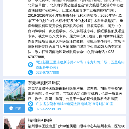
北示范单位”、北京白求恩公益基金会“青光眼规范化诊疗中心建
设项目II期”示范中心、江北区儿童青少年近视防控指导站；
2019-2026连续七年斩获微创全飞秒相关奖项，2026年第七次
拿下“全飞秒Pro手术标杆奖”及“全飞秒4.0手术质量卓越奖”。 重
庆华厦眼科医院开设角膜及眼表学科、眼底病学科、屈光中心、
白内障学科、青光眼学科、小儿斜弱视专科、眼眶眼整形及泪道
专科、视光中心八大专科。屈光中心ICL项目，白内障学科屈光
性白内障项目由原大坪医院汪红教授、安晓巨主任领衔。重庆华
厦眼科医院联合厦门大学附属厦门眼科中心组成强大的专家团
队，致力打造西南地区疑难眼病会诊中心,咨询电话：023-
67077888。
两江新区五里店建新东路282号（东方灯饰广场，五里店街
道服务中心旁）
023-67077888
东莞华厦眼科医院
东莞华厦眼科医院是由眼科医生卢敏、梁秀栋、胡新华等领*的
眼科医院，是一所市 、市新农合定点医疗机构，也是一所集医
疗、教学、科研、防盲、公益于一体的现代化眼科专科医院
广东省东莞市南城街道莞太路南城段19号1栋101室
咨询
0769-22239139
福州眼科医院
福州眼科医院由厦门大学附属厦门眼科中心与福州市第二医院联