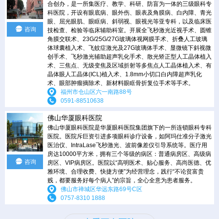
合创办，是一所集医疗、教学、科研、防盲为一体的三级眼科专
科医院，开设有眼底病、眼外伤、眼表及角膜病、白内障、青光
眼、屈光眼肌、眼眶病、斜弱视、眼视光等亚专科，以及临床医
咨询
技检查、检验等临床辅助科室。开展全飞秒激光近视手术、圆锥
角膜交联术、23G/25G/27G玻璃体视网膜手术、折叠人工玻璃
体球囊植入术、飞蚊症激光及27G玻璃体手术、显微镜下斜视微
创手术、飞秒激光辅助超声乳化手术、散光矫正型人工晶体植入
术、三焦点、无级变焦及区域折射等多焦点人工晶体植入术、有
晶体眼人工晶体(ICL)植入术、1.8mm小切口白内障超声乳化
术、眼部肿瘤摘除术、新材料眼眶骨折复位手术等手术。
福州市仓山区六一南路88号
0591-88510638
佛山华厦眼科医院
佛山华厦眼科医院是华厦眼科医院集团旗下的一所连锁眼科专科
医院。医院斥巨资引进多项眼科诊疗设备，如阿玛仕准分子激光
医治仪、IntraLase飞秒激光、波前像差仪引导系统等。医疗用
房达10000平方米，拥有三个等级的病区：普通病房区、高级病
咨询
房区、VIP病房区。医院以“高明医术、贴心服务、高尚医德、优
雅环境、合理收费、快捷方便”为经营理念，践行“不论贫富贵
贱，都要服务好每个病人”的宗旨，全心全意为患者服务。
佛山市禅城区华远东路69号C区
0757-8310 1888