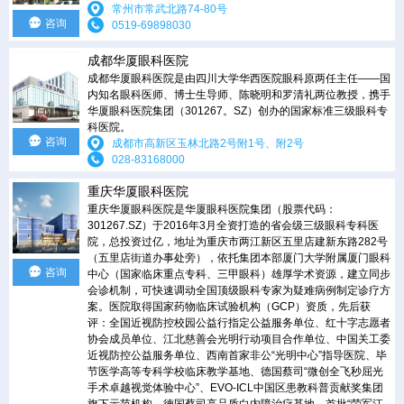
常州市常武北路74-80号
咨询
0519-69898030
成都华厦眼科医院
成都华厦眼科医院是由四川大学华西医院眼科原两任主任——国
内知名眼科医师、博士生导师、陈晓明和罗清礼两位教授，携手
华厦眼科医院集团（301267。SZ）创办的国家标准三级眼科专
科医院。
咨询
成都市高新区玉林北路2号附1号、附2号
028-83168000
重庆华厦眼科医院
重庆华厦眼科医院是华厦眼科医院集团（股票代码：
301267.SZ）于2016年3月全资打造的省会级三级眼科专科医
院，总投资过亿，地址为重庆市两江新区五里店建新东路282号
（五里店街道办事处旁），依托集团本部厦门大学附属厦门眼科
咨询
中心（国家临床重点专科、三甲眼科）雄厚学术资源，建立同步
会诊机制，可快速调动全国顶级眼科专家为疑难病例制定诊疗方
案。医院取得国家药物临床试验机构（GCP）资质，先后获
评：全国近视防控校园公益行指定公益服务单位、红十字志愿者
协会成员单位、江北慈善会光明行动项目合作单位、中国关工委
近视防控公益服务单位、西南首家非公“光明中心”指导医院、毕
节医学高等专科学校临床教学基地、德国蔡司“微创全飞秒屈光
手术卓越视觉体验中心”、EVO-ICL中国区患教科普贡献奖集团
旗下示范机构、德国蔡司高品质白内障治疗基地、首批“荣军江