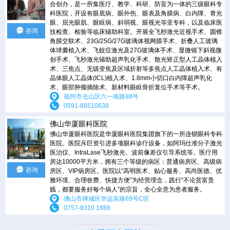
合创办，是一所集医疗、教学、科研、防盲为一体的三级眼科专
科医院，开设有眼底病、眼外伤、眼表及角膜病、白内障、青光
眼、屈光眼肌、眼眶病、斜弱视、眼视光等亚专科，以及临床医
咨询
技检查、检验等临床辅助科室。开展全飞秒激光近视手术、圆锥
角膜交联术、23G/25G/27G玻璃体视网膜手术、折叠人工玻璃
体球囊植入术、飞蚊症激光及27G玻璃体手术、显微镜下斜视微
创手术、飞秒激光辅助超声乳化手术、散光矫正型人工晶体植入
术、三焦点、无级变焦及区域折射等多焦点人工晶体植入术、有
晶体眼人工晶体(ICL)植入术、1.8mm小切口白内障超声乳化
术、眼部肿瘤摘除术、新材料眼眶骨折复位手术等手术。
福州市仓山区六一南路88号
0591-88510638
佛山华厦眼科医院
佛山华厦眼科医院是华厦眼科医院集团旗下的一所连锁眼科专科
医院。医院斥巨资引进多项眼科诊疗设备，如阿玛仕准分子激光
医治仪、IntraLase飞秒激光、波前像差仪引导系统等。医疗用
房达10000平方米，拥有三个等级的病区：普通病房区、高级病
咨询
房区、VIP病房区。医院以“高明医术、贴心服务、高尚医德、优
雅环境、合理收费、快捷方便”为经营理念，践行“不论贫富贵
贱，都要服务好每个病人”的宗旨，全心全意为患者服务。
佛山市禅城区华远东路69号C区
0757-8310 1888