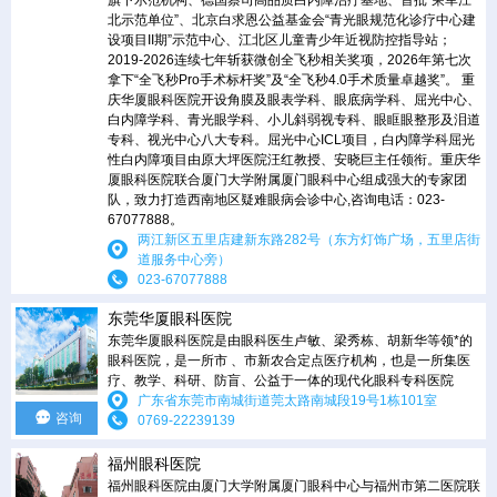
北示范单位”、北京白求恩公益基金会“青光眼规范化诊疗中心建
设项目II期”示范中心、江北区儿童青少年近视防控指导站；
2019-2026连续七年斩获微创全飞秒相关奖项，2026年第七次
拿下“全飞秒Pro手术标杆奖”及“全飞秒4.0手术质量卓越奖”。 重
庆华厦眼科医院开设角膜及眼表学科、眼底病学科、屈光中心、
白内障学科、青光眼学科、小儿斜弱视专科、眼眶眼整形及泪道
专科、视光中心八大专科。屈光中心ICL项目，白内障学科屈光
性白内障项目由原大坪医院汪红教授、安晓巨主任领衔。重庆华
厦眼科医院联合厦门大学附属厦门眼科中心组成强大的专家团
队，致力打造西南地区疑难眼病会诊中心,咨询电话：023-
67077888。
两江新区五里店建新东路282号（东方灯饰广场，五里店街
道服务中心旁）
023-67077888
东莞华厦眼科医院
东莞华厦眼科医院是由眼科医生卢敏、梁秀栋、胡新华等领*的
眼科医院，是一所市 、市新农合定点医疗机构，也是一所集医
疗、教学、科研、防盲、公益于一体的现代化眼科专科医院
广东省东莞市南城街道莞太路南城段19号1栋101室
咨询
0769-22239139
福州眼科医院
福州眼科医院由厦门大学附属厦门眼科中心与福州市第二医院联