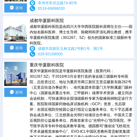
常州市常武北路74-80号
咨询
0519-69898030
成都华厦眼科医院
成都华厦眼科医院是由四川大学华西医院眼科原两任主任——国
内知名眼科医师、博士生导师、陈晓明和罗清礼两位教授，携手
华厦眼科医院集团（301267。SZ）创办的国家标准三级眼科专
科医院。
咨询
成都市高新区玉林北路2号附1号、附2号
028-83168000
重庆华厦眼科医院
重庆华厦眼科医院是华厦眼科医院集团（股票代码：
301267.SZ）于2016年3月全资打造的省会级三级眼科专科医
院，总投资过亿，地址为重庆市两江新区五里店建新东路282号
（五里店街道办事处旁），依托集团本部厦门大学附属厦门眼科
咨询
中心（国家临床重点专科、三甲眼科）雄厚学术资源，建立同步
会诊机制，可快速调动全国顶级眼科专家为疑难病例制定诊疗方
案。医院取得国家药物临床试验机构（GCP）资质，先后获
评：全国近视防控校园公益行指定公益服务单位、红十字志愿者
协会成员单位、江北慈善会光明行动项目合作单位、中国关工委
近视防控公益服务单位、西南首家非公“光明中心”指导医院、毕
节医学高等专科学校临床教学基地、德国蔡司“微创全飞秒屈光
手术卓越视觉体验中心”、EVO-ICL中国区患教科普贡献奖集团
旗下示范机构、德国蔡司高品质白内障治疗基地、首批“荣军江