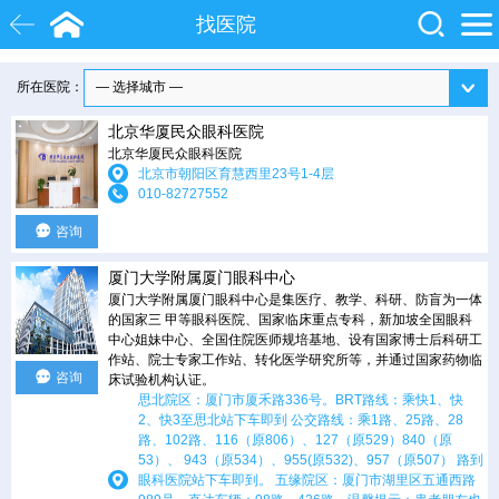
找医院
所在医院：
白内障
近视
飞秒激光
北京华厦民众眼科医院
院士
眼底病
糖尿病
北京华厦民众眼科医院
北京市朝阳区育慧西里23号1-4层
010-82727552
咨询
厦门大学附属厦门眼科中心
厦门大学附属厦门眼科中心是集医疗、教学、科研、防盲为一体
的国家三 甲等眼科医院、国家临床重点专科，新加坡全国眼科
中心姐妹中心、全国住院医师规培基地、设有国家博士后科研工
作站、院士专家工作站、转化医学研究所等，并通过国家药物临
咨询
床试验机构认证。
思北院区：厦门市厦禾路336号。BRT路线：乘快1、快
2、快3至思北站下车即到 公交路线：乘1路、25路、28
路、102路、116（原806）、127（原529）840（原
53）、 943（原534）、955(原532)、957（原507） 路到
眼科医院站下车即到。 五缘院区：厦门市湖里区五通西路