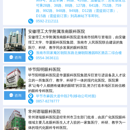
989号。直达车辆：98路、426路。温馨提示：患者朋友也
可乘28路、38路、88路、127路、641路、752路、759
路、992路、948路、949路、D12路（需提前订票）、
D15路（需提前订票）到高林站下车即到。
0592-2112111
安徽理工大学附属淮南眼科医院
安徽理工大学附属淮南眼科医院是淮南市招商引资项目，由安徽
理工大学、华厦眼科医院集团、淮南市 人民医院联合建设的集
医疗、科研、教学同步发展的眼科医院
淮南市田家庵区朝阳东路北侧朝阳雅园B区酒店二综合楼
咨询
0554-3636111
毕节阳明眼科医院
毕节阳明眼科医院是华厦眼科医院集团斥巨资引进设备及人才设
立的一所集医疗、教学、科研于一体的现代化医院。医院秉
承“让每个人都拥有健康的眼睛”的宗旨,努力打造本地区百姓信赖
的眼科专科医院。
咨询
毕节市麻园大道中段2号(移动公司对面)
0857-8278777
常州谱瑞眼科医院
常州谱瑞眼科医院是经常州市卫生部门批准，由原广化医院眼科
领域主要几名眼科医生人才入驻的一家集医疗、科研、教学为一
体的现代化眼科专科医院。