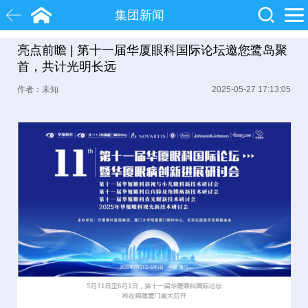
集团新闻
亮点前瞻 | 第十一届华厦眼科国际论坛邀您鹭岛聚
白内障
近视
飞秒激光
首，共计光明长远
作者：未知
2025-05-27 17:13:05
院士
眼底病
糖尿病