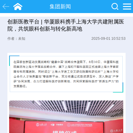
集团新闻
创新医教平台 | 华厦眼科携手上海大学共建附属医
白内障
近视
飞秒激光
院，共筑眼科创新与转化新高地
作者：未知
2025-09-01 10:52:53
院士
眼底病
糖尿病