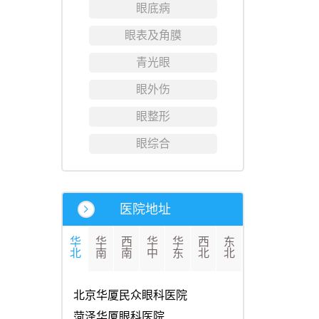
眼底病
眼表及角膜
青光眼
眼外伤
眼整形
眼综合
医院地址
华
华
西
华
华
西
东
北
南
南
中
东
北
北
北京华厦民众眼科医院
菏泽华厦眼科医院