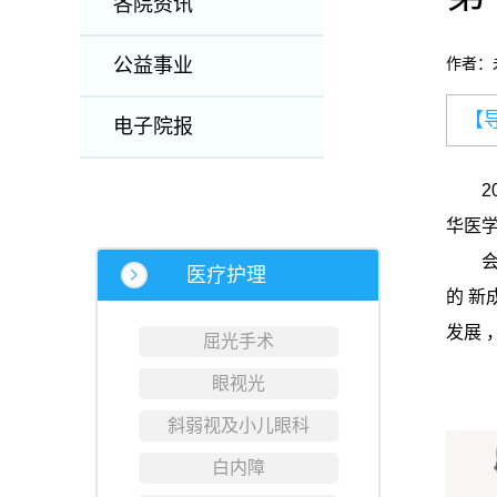
各院资讯
公益事业
作者：
【
电子院报
20
华医学
会议
医疗护理
的 
发展
屈光手术
眼视光
斜弱视及小儿眼科
白内障