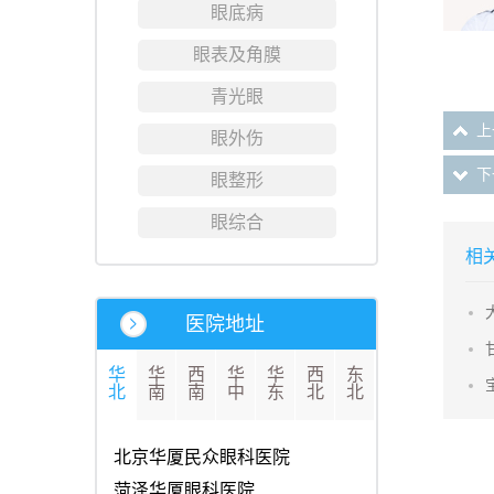
眼底病
眼表及角膜
青光眼
上
眼外伤
下
眼整形
眼综合
相
医院地址
华
华
西
华
华
西
东
北
南
南
中
东
北
北
北京华厦民众眼科医院
菏泽华厦眼科医院