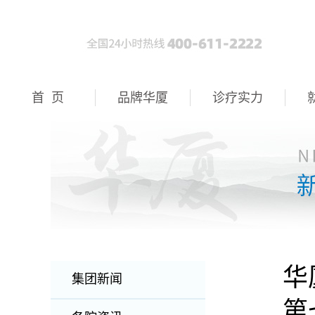
首 页
品牌华厦
诊疗实力
华
集团新闻
第