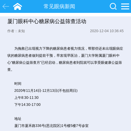
常见眼病新闻
厦门眼科中心糖尿病公益筛查活动
白内障
近视
飞秒激光
作者：未知
2020-12-04 10:36:45
院士
眼底病
糖尿病
为挽救已出现视力下降的糖尿病患者视力情况，帮那些还未出现眼病症
状的糖尿病患者做到提前干预，早发现早医治，厦门大学附属厦门眼科中
心“糖尿病公益筛查月”已经启动，糖尿病患者到院就可以享受眼健康公益筛
查。
时间
2020年11月14日-12月13日(不包括周日)
上午8:30-11:30
下午14:30-17:00
地址
厦门市厦禾路336号(思北院区)1号楼5楼7号诊室