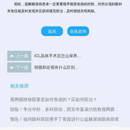
因此，提醒糖尿病患者一定要重视早期原发病的控制，对所出现的眼科
并发症能及时发现并且获得规范医治，及时摆脱失明风险。
返回
在线咨询
上一篇
ICL晶体手术后怎么保养？青岛华厦眼科医院陈国民解答
下一篇
弱视和近视有什么区别？厦门 眼科中心医生这样说
相关推荐
视网膜静脉阻塞是如何形成的？应如何医治？
惊险！争分夺秒，多科联动，西安华厦成功抢救视网膜中央动脉栓塞患者
预告！福州眼科医院携手丁香园进行公益糖尿病眼病筛查