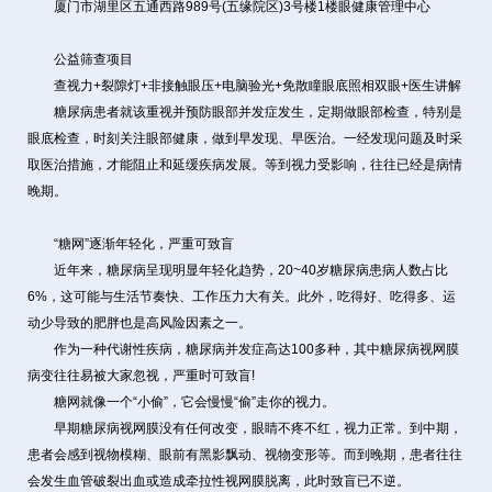
厦门市湖里区五通西路989号(五缘院区)3号楼1楼眼健康管理中心
公益筛查项目
查视力+裂隙灯+非接触眼压+电脑验光+免散瞳眼底照相双眼+医生讲解
糖尿病患者就该重视并预防眼部并发症发生，定期做眼部检查，特别是
眼底检查，时刻关注眼部健康，做到早发现、早医治。一经发现问题及时采
取医治措施，才能阻止和延缓疾病发展。等到视力受影响，往往已经是病情
晚期。
“糖网”逐渐年轻化，严重可致盲
近年来，糖尿病呈现明显年轻化趋势，20~40岁糖尿病患病人数占比
6%，这可能与生活节奏快、工作压力大有关。此外，吃得好、吃得多、运
动少导致的肥胖也是高风险因素之一。
作为一种代谢性疾病，糖尿病并发症高达100多种，其中糖尿病视网膜
病变往往易被大家忽视，严重时可致盲!
糖网就像一个“小偷”，它会慢慢“偷”走你的视力。
早期糖尿病视网膜没有任何改变，眼睛不疼不红，视力正常。到中期，
患者会感到视物模糊、眼前有黑影飘动、视物变形等。而到晚期，患者往往
会发生血管破裂出血或造成牵拉性视网膜脱离，此时致盲已不逆。