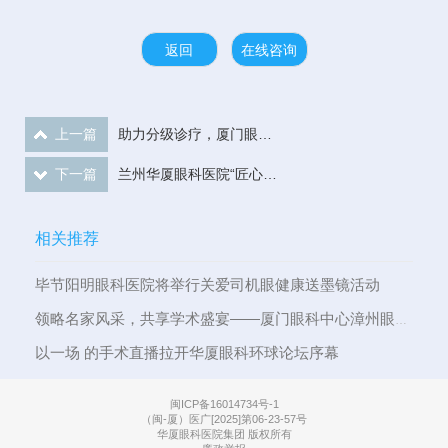
返回
在线咨询
上一篇
助力分级诊疗，厦门眼科中心为翔安区200余名全科医生培训眼科知识
下一篇
兰州华厦眼科医院“匠心筑梦·共创光明”2019迎春联欢晚会暨表彰大会隆重举行
相关推荐
毕节阳明眼科医院将举行关爱司机眼健康送墨镜活动
领略名家风采，共享学术盛宴——厦门眼科中心漳州眼科医院举行周年盛典暨高明学术论坛
以一场 的手术直播拉开华厦眼科环球论坛序幕
闽ICP备16014734号-1
（闽-厦）医广[2025]第06-23-57号
华厦眼科医院集团 版权所有