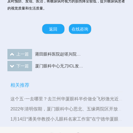
及时预防、发现、医治，将糖尿病对视力的损伤降至较低，提升糖尿病患者
的视觉质量和生活质量。
返回
在线咨询
上一篇
莆田眼科医院赵堪兴院士工作站眼健康科普惠及66.5万人次
下一篇
厦门眼科中心无刀ICL发布仪式暨刘才远教授聘任仪式圆满结束
相关推荐
这个五·一去哪里？去兰州华厦眼科半价做全飞秒激光近视手术啦！！
2022年清明假期，厦门眼科中心思北、五缘两院区开放正常门诊
1月14日“潘美华教授小儿眼科名家工作室”在宁德华厦眼科医院揭牌成立