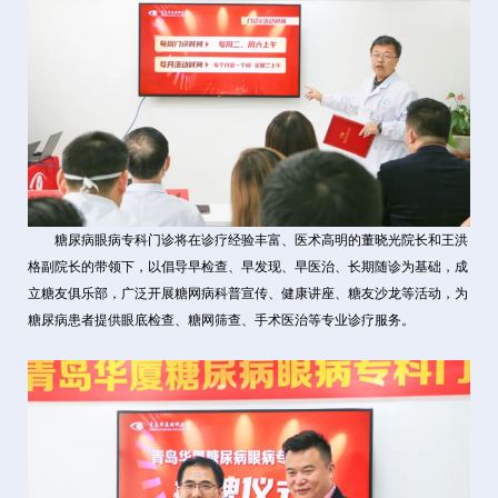
糖尿病眼病专科门诊将在诊疗经验丰富、医术高明的董晓光院长和王洪
格副院长的带领下，以倡导早检查、早发现、早医治、长期随诊为基础，成
立糖友俱乐部，广泛开展糖网病科普宣传、健康讲座、糖友沙龙等活动，为
糖尿病患者提供眼底检查、糖网筛查、手术医治等专业诊疗服务。