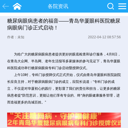
各院资讯
糖尿病眼病患者的福音——青岛华厦眼科医院糖尿
白内障
近视
飞秒激光
病眼病门诊正式启动！
作者：未知
2022-04-12 08:57:56
院士
眼底病
糖尿病
为给广大的糖尿病眼病患者提供更好的眼底检查和诊疗服务，4月8日，
在青岛大众网、半岛网、老年生活报等多家媒体的参与见证下，青岛华厦眼
科医院成功举行糖尿病眼病专科门诊启动暨授牌仪式。
上午10时，专科门诊授牌仪式正式开始，仪式由青岛华厦眼科医院副院
长应良主持，对于糖尿病眼病门诊的成立，应院长说道：“专科门诊的成
立，不仅是对华厦初心的践行，更彰显了我们的责任和担当，让更多的糖尿
病患者提*防范意识，更能让他们享有专业的、终*身的眼健康服务管理，进
而造福更多的岛城百姓。”