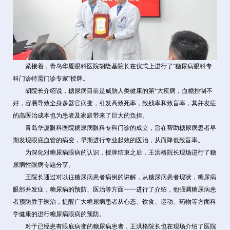
紧接着，青岛华厦眼科医院胡隆基院长在仪式上进行了“糖尿病眼科专
科门诊特需门诊专家”授牌。
胡院长介绍说，糖尿病目前是威胁人类健康的第*大疾病，血糖控制不
好，容易导致全身多器官病变，引发高致死率，致残率和致盲率，其并发症
的高医治成本也为患者及家庭带来了巨大的负担。
青岛华厦眼科医院糖尿病眼科专科门诊的成立，旨在帮助糖尿病患者早
期发现眼底血管的病变，早期进行专业起效的医治，从而降低致盲率。
为深化对糖尿病眼病的认识，授牌结束之后，王洪格院长现场进行了糖
尿病性眼病专题分享。
王院长通过对以往糖尿病患者病例的讲解，从糖尿病患者现状，糖尿病
眼部并发症，糖尿病的预防、医治等方面一一进行了介绍，他强调糖尿病患
者预防胜于医治，提醒广大糖尿病患者从心态、饮食、运动、药物等方面科
学健康的进行糖尿病眼病的预防。
对于已经患有眼底病变的糖尿病患者，王洪格院长也在现场介绍了医院