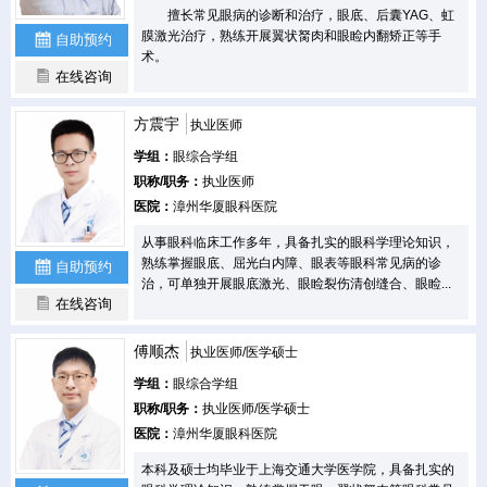
擅长常见眼病的诊断和治疗，眼底、后囊YAG、虹
膜激光治疗，熟练开展翼状胬肉和眼睑内翻矫正等手
自助预约
术。
在线咨询
方震宇
执业医师
学组：
眼综合学组
职称/职务：
执业医师
医院：
漳州华厦眼科医院
从事眼科临床工作多年，具备扎实的眼科学理论知识，
熟练掌握眼底、屈光白内障、眼表等眼科常见病的诊
自助预约
治，可单独开展眼底激光、眼睑裂伤清创缝合、眼睑...
在线咨询
傅顺杰
执业医师/医学硕士
学组：
眼综合学组
职称/职务：
执业医师/医学硕士
医院：
漳州华厦眼科医院
本科及硕士均毕业于上海交通大学医学院，具备扎实的