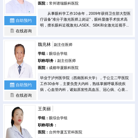
医院：
常州谱瑞眼科医院
从事眼科学工作10余年，2009年获得卫生部大型医
疗设备“准分子激光医师上岗证”，眼科显微手术技术高
自助预约
明，擅长眼科近视激光LASEK、SBK和全激光近视手...
在线咨询
魏兆林
副主任医师
学组：
眼综合学组
职称/职务：
副主任医师
医院：
成都华厦眼科医院
毕业于泸州医学院（西南医科大学），于公立二甲医院
工作30余年，主要负责大内科，熟练掌握呼吸系统疾
自助预约
病，心血管内科，诸如原发性高血压、冠心病、心衰...
在线咨询
王美丽
学组：
眼综合学组
职称/职务：
医院：
台州华厦五官科医院