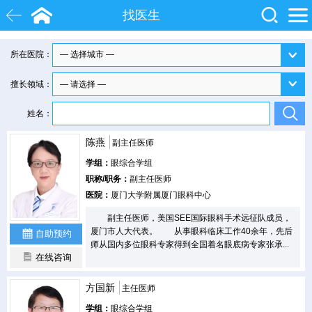
找医生
所在医院：
白内障
近视
飞秒激光
擅长领域：
院士
眼底病
糖尿病
姓名：
陈燕
副主任医师
学组：
眼综合学组
职称/职务：
副主任医师
医院：
厦门大学附属厦门眼科中心
副主任医师，美国SEE国际眼科手术远征队成员，
厦门市人大代表。 从事眼科临床工作40余年，先后
自助预约
师从国内多位眼科专家得到全国着名眼底病专家张承...
在线咨询
方国新
主任医师
学组：
眼综合学组