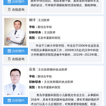
眼科学理论知识。熟练掌握干眼、翼状胬肉等眼科常见
自助预约
病的诊治，可单独开展眼睑裂伤清创缝合、眼睑肿物...
在线咨询
柳洋
主治医师
学组：
眼综合学组
职称/职务：
主治医师
医院：
宜昌华厦眼科医院
毕业于三峡大学医学院，毕业后于2006年在远安县
中医院从事眼科临床工作，2009年3月赴武汉华中科技
自助预约
大学附属同济医院进修半年眼科，2010年--2013年期...
在线咨询
应良
主任技师/眼科执业医师
学组：
眼综合学组
职称/职务：
主任技师/眼科执业医师
医院：
青岛华厦眼科医院
青岛华厦眼科医院小儿眼视光专业主任，从事眼科
20余年，具有丰富的眼科临床经验，擅长常规斜视的手
自助预约
术治疗以及小儿近视防控，对角膜塑形镜验配、框架...