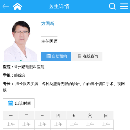
医生详情
方国新
白内障
近视
飞秒激光
院士
眼底病
糖尿病
主任医师
自助预约
在线咨询
医院：
常州谱瑞眼科医院
学组：
眼综合
专长：
擅长眼表疾病、各种类型青光眼的诊治、白内障小切口手术、视网
膜
出诊时间
一
二
三
四
五
六
日
上午
上午
上午
上午
上午
上午
上午