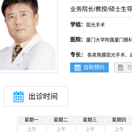
业务院长/教授/硕士生
学组：
屈光手术
医院：
厦门大学附属厦门眼
专长：
各类角膜屈光手术、
自助预约
出诊时间
星期一
星期二
星期三
星期四
上午
上午
上午
上午