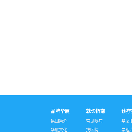
品牌华厦
就诊指南
诊疗
集团简介
常见眼病
华厦
华厦文化
找医院
学组