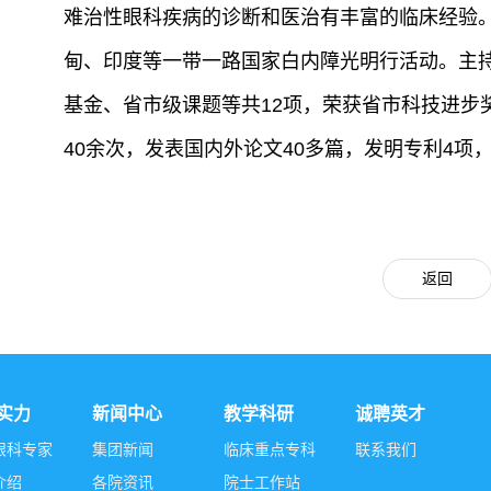
难治性眼科疾病的诊断和医治有丰富的临床经验
甸、印度等一带一路国家白内障光明行活动。主
基金、省市级课题等共12项，荣获省市科技进步
40余次，发表国内外论文40多篇，发明专利4项
返回
实力
新闻中心
教学科研
诚聘英才
眼科专家
集团新闻
临床重点专科
联系我们
介绍
各院资讯
院士工作站