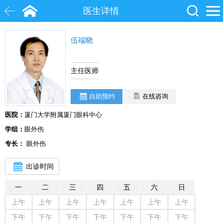
医生详情
伍端晓
白内障
近视
飞秒激光
院士
眼底病
糖尿病
主任医师
自助预约
在线咨询
医院：
厦门大学附属厦门眼科中心
学组：
眼外伤
专长：
眼外伤
出诊时间
一
二
三
四
五
六
日
上午
上午
上午
上午
上午
上午
上午
下午
下午
下午
下午
下午
下午
下午