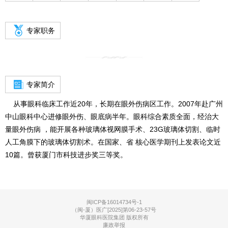
专家职务
专家简介
从事眼科临床工作近20年，长期在眼外伤病区工作。2007年赴广州
中山眼科中心进修眼外伤、眼底病半年。眼科综合素质全面，经治大
量眼外伤病 ，能开展各种玻璃体视网膜手术、23G玻璃体切割、临时
人工角膜下的玻璃体切割术。在国家、省 核心医学期刊上发表论文近
10篇。曾获厦门市科技进步奖三等奖。
闽ICP备16014734号-1
（闽-厦）医广[2025]第06-23-57号
华厦眼科医院集团 版权所有
廉政举报