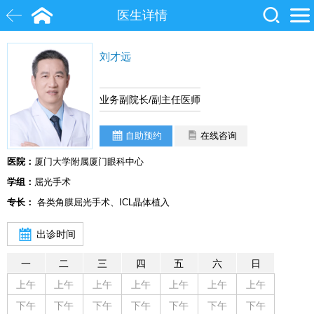
医生详情
刘才远
白内障
近视
飞秒激光
院士
眼底病
糖尿病
业务副院长/副主任医师
自助预约
在线咨询
医院：
厦门大学附属厦门眼科中心
学组：
屈光手术
专长：
各类角膜屈光手术、ICL晶体植入
出诊时间
一
二
三
四
五
六
日
上午
上午
上午
上午
上午
上午
上午
下午
下午
下午
下午
下午
下午
下午