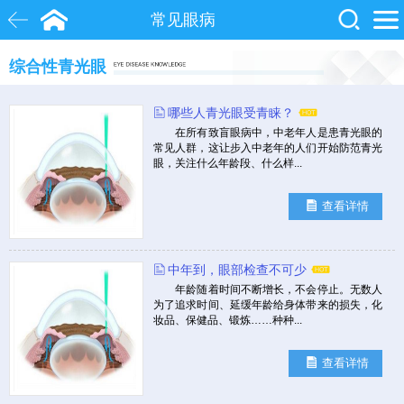
常见眼病
综合性青光眼
白内障
近视
飞秒激光
哪些人青光眼受青睐？
院士
眼底病
糖尿病
在所有致盲眼病中，中老年人是患青光眼的
常见人群，这让步入中老年的人们开始防范青光
眼，关注什么年龄段、什么样...
查看详情
中年到，眼部检查不可少
年龄随着时间不断增长，不会停止。无数人
为了追求时间、延缓年龄给身体带来的损失，化
妆品、保健品、锻炼……种种...
查看详情